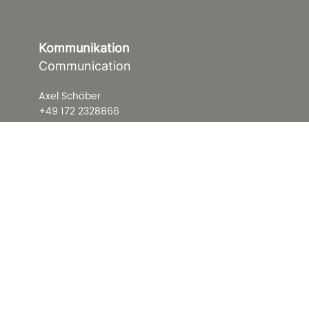
Kommunikation
Communication
Axel Schöber
+49 172 2328866
mail@art-isotope.de
ART-isotope.de
Soziale Netzwerke
Social Networks