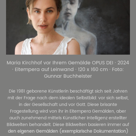
Maria Kirchhof vor Ihrem Gemälde OPUS DEI · 2024
· Eitempera auf Leinwand · 120 x 160 cm · Foto:
Gunnar Buchheister
Die 1981 geborene Künstlerin beschäftigt sich seit Jahren
mit der Frage nach dem idealen Selbstbild: vor sich selbst,
in der Gesellschaft und vor Gott. Diese brisante
Fragestellung wird von ihr in Eitempera Gemälden, aber
auch zunehmend mittels Künstlicher Intelligenz erstellter
Bildwelten behandelt. Diese Bildwelten basieren immer auf
den eigenen Gemälden (exemplarische Dokumentation)